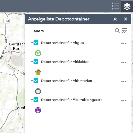
Anzeigeliste Depotcontainer
Layers
Depotcontainer für Altglas
Depotcontainer für Altkleider
Depotcontainer für Altbatterien
Depotcontainer für Elektrokleingeräte